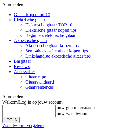
Aanmelden
Gitaar kopen top 10
Elektrische gitaar
Elektrische gitaar TOP 10
Elektrische gitaar kopen tips
Beginners elektrische gitaar
Akoestische gitaar
Akoestische gitaar kopen tips
Semi-akoestische gitaar kopen tips
Linkshandige akoestische gitaar tips
Basgitaar
Reviews
Accessoires
Gitaar capo
Gitaarstandaard
Gtaarversterker
Aanmelden
Welkom!
Log in op jouw account
jouw gebruikersnaam
jouw wachtwoord
Wachtwoord vergeten?