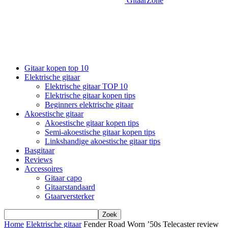
GitaarZone
Gitaar kopen top 10
Elektrische gitaar
Elektrische gitaar TOP 10
Elektrische gitaar kopen tips
Beginners elektrische gitaar
Akoestische gitaar
Akoestische gitaar kopen tips
Semi-akoestische gitaar kopen tips
Linkshandige akoestische gitaar tips
Basgitaar
Reviews
Accessoires
Gitaar capo
Gitaarstandaard
Gtaarversterker
Home
Elektrische gitaar
Fender Road Worn ’50s Telecaster review