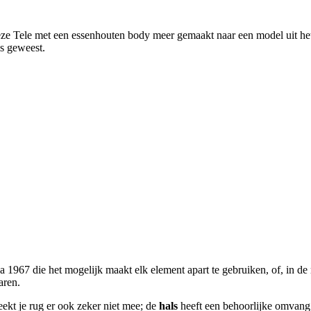
 deze Tele met een essenhouten body meer gemaakt naar een model uit het
is geweest.
na 1967 die het mogelijk maakt elk element apart te gebruiken, of, in d
aren.
ekt je rug er ook zeker niet mee; de
hals
heeft een behoorlijke omvang