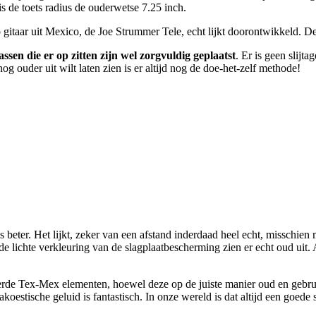
is de toets radius de ouderwetse 7.25 inch.
ro gitaar uit Mexico, de Joe Strummer Tele, echt lijkt doorontwikkeld. D
ssen die er op zitten zijn wel zorgvuldig geplaatst
. Er is geen slijt
g ouder uit wilt laten zien is er altijd nog de doe-het-zelf methode!
s beter. Het lijkt, zeker van een afstand inderdaad heel echt, misschien
en de lichte verkleuring van de slagplaatbescherming zien er echt oud ui
erde Tex-Mex elementen, hoewel deze op de juiste manier oud en gebruik
koestische geluid is fantastisch. In onze wereld is dat altijd een goede s