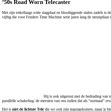
’50s Road Worn Telecaster
Met zijn enkellaags witte slagplaat en blootliggende stalen zadels is
vijftig die voor Fenders Time Machine serie jaren lang de steunpilaar 
Hij is ook uitgerust met de bedrading van 
parallelle schakeling: de meesten van ons zullen dat als “normaal” erv
Het is
niet de lichtste Tele
die we ooit zijn tegengekomen, maar je bre